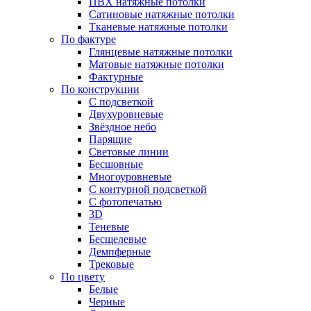
ПВХ натяжные потолки
Сатиновые натяжные потолки
Тканевые натяжные потолки
По фактуре
Глянцевые натяжные потолки
Матовые натяжные потолки
Фактурные
По конструкции
С подсветкой
Двухуровневые
Звёздное небо
Парящие
Световые линии
Бесшовные
Многоуровневые
С контурной подсветкой
С фотопечатью
3D
Теневые
Бесщелевые
Демпферные
Трековые
По цвету
Белые
Черные