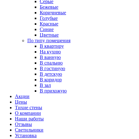
Серые
Бежевые
Коричневые
Голубые
Красные
Синие
Цветные
По типу помещения
В квартиру
На кухню
В ванную
В спальню
В гостиную
В детскую
В коридор
В зал
В прихожую
Акции
Цены
Тихие стены
О компании
Наши работы
Отзывы
Светильники
Установка