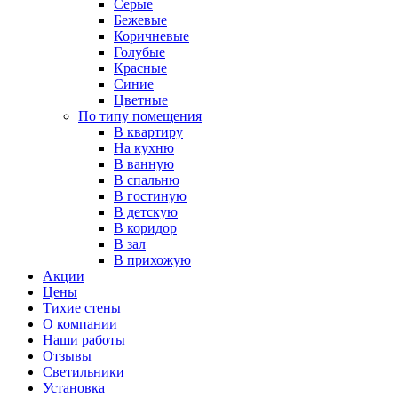
Серые
Бежевые
Коричневые
Голубые
Красные
Синие
Цветные
По типу помещения
В квартиру
На кухню
В ванную
В спальню
В гостиную
В детскую
В коридор
В зал
В прихожую
Акции
Цены
Тихие стены
О компании
Наши работы
Отзывы
Светильники
Установка