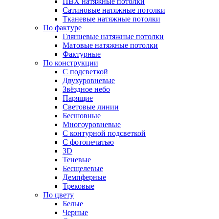
ПВХ натяжные потолки
Сатиновые натяжные потолки
Тканевые натяжные потолки
По фактуре
Глянцевые натяжные потолки
Матовые натяжные потолки
Фактурные
По конструкции
С подсветкой
Двухуровневые
Звёздное небо
Парящие
Световые линии
Бесшовные
Многоуровневые
С контурной подсветкой
С фотопечатью
3D
Теневые
Бесщелевые
Демпферные
Трековые
По цвету
Белые
Черные