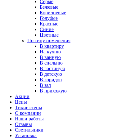
Серые
Бежевые
Коричневые
Голубые
Красные
Синие
Цветные
По типу помещения
В квартиру
На кухню
В ванную
В спальню
В гостиную
В детскую
В коридор
В зал
В прихожую
Акции
Цены
Тихие стены
О компании
Наши работы
Отзывы
Светильники
Установка