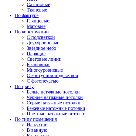
Сатиновые
Тканевые
По фактуре
Глянцевые
Матовые
По конструкции
С подсветкой
Двухуровневые
Звёздное небо
Парящие
Световые линии
Бесшовные
Многоуровневые
С контурной подсветкой
С фотопечатью
По цвету
Белые натяжные потолки
Черные натяжные потолки
Серые натяжные потолки
Бежевые натяжные потолки
Цветные натяжные потолки
По типу помещения
На кухню
В ванную
В спальню