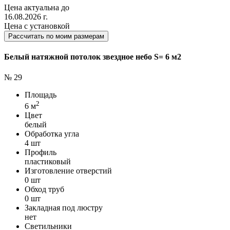
Цена актуальна до
16.08.2026 г.
Цена с установкой
Рассчитать по моим размерам
Белый натяжной потолок звездное небо S= 6 м2
№ 29
Площадь
2
6 м
Цвет
белый
Обработка угла
4 шт
Профиль
пластиковый
Изготовление отверстий
0 шт
Обход труб
0 шт
Закладная под люстру
нет
Светильники