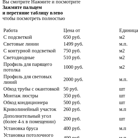
Вы смотрите
Нажмите и посмотрите
Зажмите пальцем
и перетяние таблицу влево
чтобы посмотреть полностью
Работа
Цена от
Единица
С подсветкой
650 руб.
м2
Световые линии
1499 руб.
м.п.
С контурной подсветкой
750 руб.
м2
Светодиодные
510 руб.
м2
Профиль для парящего
1000 руб.
м2
потолка
Профиль для световых
2000 руб.
м.п.
линий
Обход трубы с окантовкой
50 руб.
шт
Монтаж люстры
350 руб.
шт
Обход кондиционера
500 руб.
шт
Криволинейный участок
260 руб.
м.п
Дополнительный угол
200 руб.
шт
(более 4-х в помещении)
Установка бруса
400 руб.
м.п
Установка потолочного
400 руб.
м.п