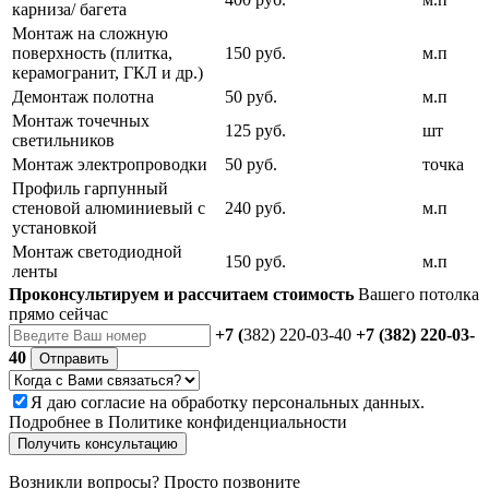
карниза/ багета
Монтаж на сложную
поверхность (плитка,
150 руб.
м.п
керамогранит, ГКЛ и др.)
Демонтаж полотна
50 руб.
м.п
Монтаж точечных
125 руб.
шт
светильников
Монтаж электропроводки
50 руб.
точка
Профиль гарпунный
стеновой алюминиевый с
240 руб.
м.п
установкой
Монтаж светодиодной
150 руб.
м.п
ленты
Проконсультируем и рассчитаем стоимость
Вашего потолка
прямо сейчас
+7 (
382) 220-03-40
+7 (382) 220-03-
40
Отправить
Я даю
согласие
на обработку персональных данных.
Подробнее в
Политике конфиденциальности
Получить консультацию
Возникли вопросы? Просто позвоните