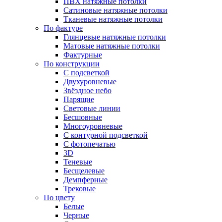
ПВХ натяжные потолки
Сатиновые натяжные потолки
Тканевые натяжные потолки
По фактуре
Глянцевые натяжные потолки
Матовые натяжные потолки
Фактурные
По конструкции
С подсветкой
Двухуровневые
Звёздное небо
Парящие
Световые линии
Бесшовные
Многоуровневые
С контурной подсветкой
С фотопечатью
3D
Теневые
Бесщелевые
Демпферные
Трековые
По цвету
Белые
Черные