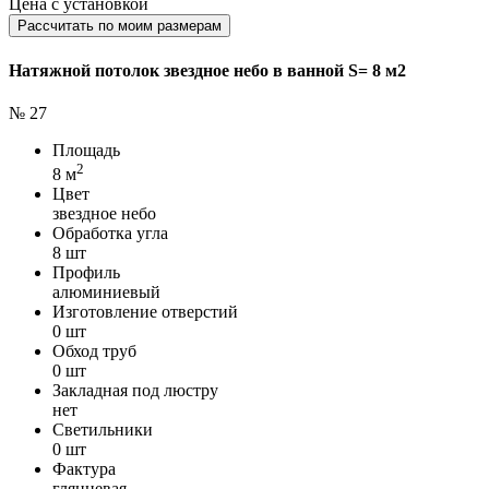
Цена с установкой
Рассчитать по моим размерам
Натяжной потолок звездное небо в ванной S= 8 м2
№ 27
Площадь
2
8 м
Цвет
звездное небо
Обработка угла
8 шт
Профиль
алюминиевый
Изготовление отверстий
0 шт
Обход труб
0 шт
Закладная под люстру
нет
Светильники
0 шт
Фактура
глянцевая