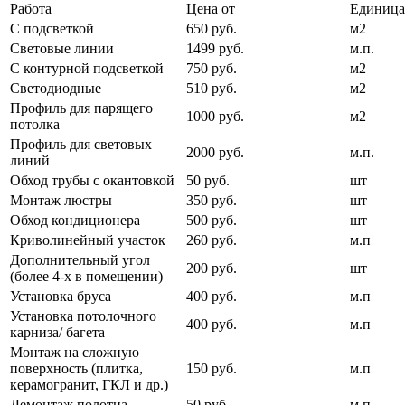
Работа
Цена от
Единица
С подсветкой
650 руб.
м2
Световые линии
1499 руб.
м.п.
С контурной подсветкой
750 руб.
м2
Светодиодные
510 руб.
м2
Профиль для парящего
1000 руб.
м2
потолка
Профиль для световых
2000 руб.
м.п.
линий
Обход трубы с окантовкой
50 руб.
шт
Монтаж люстры
350 руб.
шт
Обход кондиционера
500 руб.
шт
Криволинейный участок
260 руб.
м.п
Дополнительный угол
200 руб.
шт
(более 4-х в помещении)
Установка бруса
400 руб.
м.п
Установка потолочного
400 руб.
м.п
карниза/ багета
Монтаж на сложную
поверхность (плитка,
150 руб.
м.п
керамогранит, ГКЛ и др.)
Демонтаж полотна
50 руб.
м.п