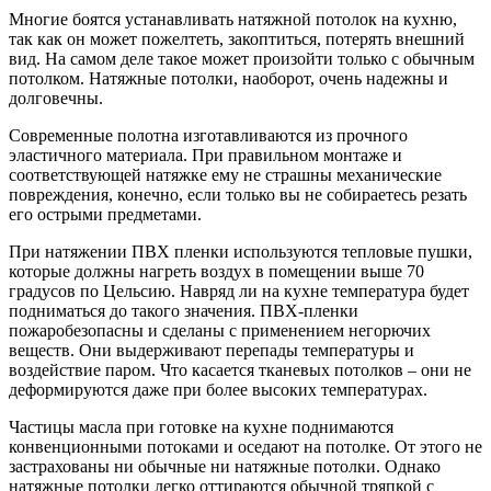
Многие боятся устанавливать натяжной потолок на кухню,
так как он может пожелтеть, закоптиться, потерять внешний
вид. На самом деле такое может произойти только с обычным
потолком. Натяжные потолки, наоборот, очень надежны и
долговечны.
Современные полотна изготавливаются из прочного
эластичного материала. При правильном монтаже и
соответствующей натяжке ему не страшны механические
повреждения, конечно, если только вы не собираетесь резать
его острыми предметами.
При натяжении ПВХ пленки используются тепловые пушки,
которые должны нагреть воздух в помещении выше 70
градусов по Цельсию. Навряд ли на кухне температура будет
подниматься до такого значения. ПВХ-пленки
пожаробезопасны и сделаны с применением негорючих
веществ. Они выдерживают перепады температуры и
воздействие паром. Что касается тканевых потолков – они не
деформируются даже при более высоких температурах.
Частицы масла при готовке на кухне поднимаются
конвенционными потоками и оседают на потолке. От этого не
застрахованы ни обычные ни натяжные потолки. Однако
натяжные потолки легко оттираются обычной тряпкой с