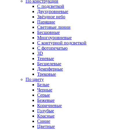
По конструкции
С подсветкой
Двухуровневые
Звёздное небо
Парящие
Световые линии
Бесшовные
Многоуровневые
С контурной подсветкой
С фотопечатью
3D
Теневые
Бесщелевые
Демпферные
Трековые
По цвету
Белые
Черные
Серые
Бежевые
Коричневые
Голубые
Красные
Синие
Цветные