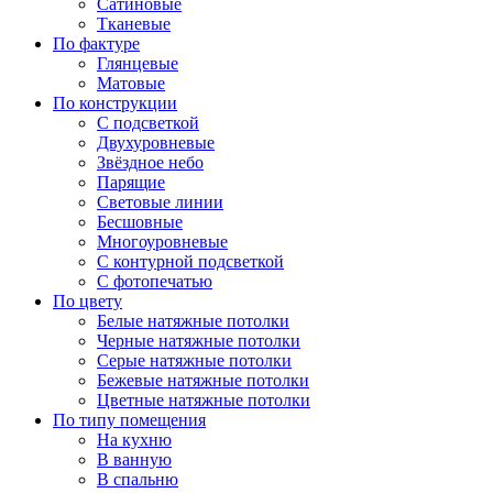
Сатиновые
Тканевые
По фактуре
Глянцевые
Матовые
По конструкции
С подсветкой
Двухуровневые
Звёздное небо
Парящие
Световые линии
Бесшовные
Многоуровневые
С контурной подсветкой
С фотопечатью
По цвету
Белые натяжные потолки
Черные натяжные потолки
Серые натяжные потолки
Бежевые натяжные потолки
Цветные натяжные потолки
По типу помещения
На кухню
В ванную
В спальню